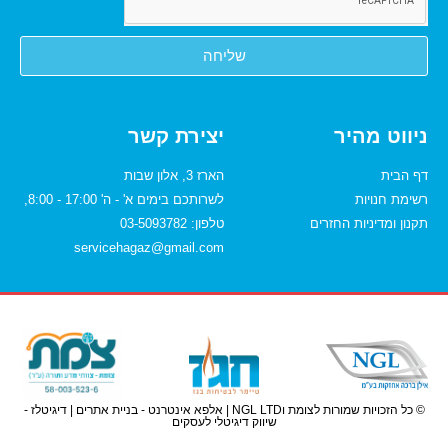
שליחה
ניווט מהיר
יצירת קשר
דף הבית
הארז 3, אלון שבות
רשימת חנויות
לשרותכם בימים א' - ה' 17:00 - 8:00,
תקנון ומדיניות החזרים
טלפון: 03-5093782
servicehagaz@gmail.com
© כל הזכויות שמורות ל
צומת
ו
NGL LTD
|
אלפא אינטרנט - בניית אתרים
|
דיגיטלז -
שיווק דיגיטלי לעסקים